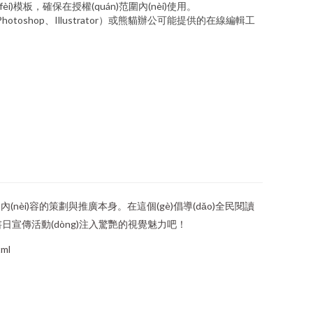
(fèi)模板，確保在授權(quán)范圍內(nèi)使用。
toshop、Illustrator）或熊貓辦公可能提供的在線編輯工
內(nèi)容的策劃與推廣本身。在這個(gè)倡導(dǎo)全民閱讀
書日宣傳活動(dòng)注入驚艷的視覺魅力吧！
ml