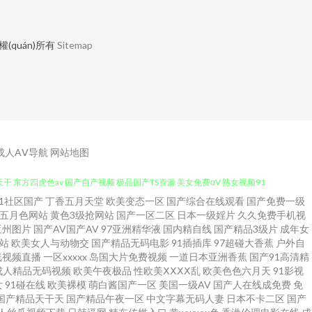
權(quán)所有
Sitemap
|成人AⅤ导航
网站地图
91社区国产
丁香五月天堂
欧美变态一区
国产综合在线观看
国产免费一级
豆视频 国产麻豆aa 欧美韩日综日日骚 偷拍美女自蔚图 69欧洲 www性福导
五月色网站
黄色3级抢网站
国产一区二区
日本一级婬片
久久免费手机视
亚州图片
国产AV国产AV
97亚洲精华液
国内精自线
国产精品3级片
成年女
天干 东方四虎色av 国产自产视频 极品国产TS资源 美女免费αV 熟女视频91
站
欧美女人与动物交
国产精品无码电影
91插插库
97超碰大香蕉
户外自
线视频直播
一区xxxxx
岛国大片免费视频
一道日本亚洲香蕉
国产91高清精
成人精品无码视频
欧美午夜极品
性欧美ⅩⅩⅩⅩ乱
欧美色色六月天
91影视
日本一级影片 欧美色图91看片 久草咨源库 日韩AV操 婷婷激情香啪啪 最新
女
91碰在线
欧美裸模
萌白酱国产一区
美国一级AV
国产人在线成免费
免
国产精品天干天
国产精品午夜一区
中文字幕无码人妻
日本不卡二区
国产
韩国无码专区 久久只这里有精品 欧洲色网91 四虎精品福利导航 99麻豆 超