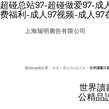
超碰总站97-超碰做爱97-成人
费福利-成人97视频-成人9
上海瑞明廣告有限公司
當(dāng)前位置：
首頁
>
產(chǎn)品大全
>
世界讀書日廣告
世界讀書
公精品設(