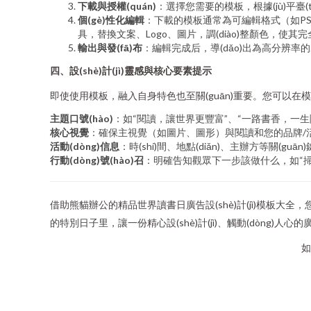
下載與授權(quán)
：選擇您需要的模板，根據(jù)平臺(tái)
個(gè)性化編輯
：下載的模板通常為可編輯格式（如PSD、AI
具，替換文案、Logo、圖片，調(diào)整顏色，使其完
輸出與發(fā)布
：編輯完成后，導(dǎo)出為高分辨率的J
四、設(shè)計(jì)靈感與核心要素提示
即使使用模板，融入自身特色也至關(guān)重要。您可以在模板基礎(
主題口號(hào)
：如“閱讀，讓世界更豐富”、“一路書香，一生陽光
核心視覺
：確保主視覺（如圖片、圖形）與閱讀和您的品牌/活動(d
活動(dòng)信息
：時(shí)間、地點(diǎn)、主辦方等關(gu
行動(dòng)號(hào)召
：明確告知觀眾下一步該做什么，如“掃碼參
借助熊貓辦公的精品世界讀書日廣告設(shè)計(jì)模板大全，您能
的特別日子里，讓一份精心設(shè)計(jì)、觸動(dòng
如