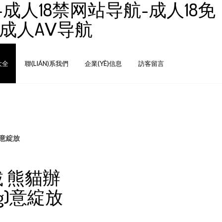
-成人18禁网站导航-成人18免
-成人AⅤ导航
大全
聯(LIÁN)系我們
企業(YÈ)信息
訪客留言
)意綻放
載 熊貓辦
ng)意綻放