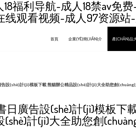
18福利导航-成人18禁av免费
7在线观看视频-成人97资源站
首頁
企業(YÈ)簡(JIǍN)介
產(CHǍN)品
設(shè)計(jì)模板下載 熊貓辦公精品設(shè)計(jì)大全助您創(chuàng
日廣告設(shè)計(jì)模板下
shè)計(jì)大全助您創(chuà