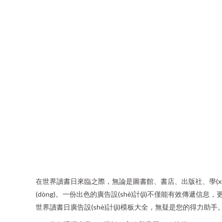
在世界讀書日來臨之際，無論是圖書館、書店、出版社、學(xué)校還
(dòng)。一份出色的廣告設(shè)計(jì)不僅能有效傳
世界讀書日廣告設(shè)計(jì)模板大全，無疑是您的得力助手