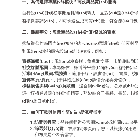
一、為何選擇專業(yè)模板？高效與品質(zhì)兼得
自行設(shè)計(jì)從零開始耗時(shí)耗力，且對(duì)設(s
替換與微調(diào)，即可快速生成高質(zhì)量、符合節(jié
二、熊貓辦公：海量精品設(shè)計(jì)資源的寶庫
熊貓辦公作為國內(nèi)知名的創(chuàng)意設(shè)計(jì)
和風(fēng)格的廣告設(shè)計(jì)模板，例如：
宣傳海報(bào)
：風(fēng)格多樣，從典雅文藝、卡通趣味到現(
社交媒體配圖
：專為微信、微博等平臺(tái)優(yōu)化的長(zh
活動(dòng)展架/易拉寶
：適用于線下讀書會(huì)、書展、校園
宣傳單頁/折頁
：用于具體活動(dòng)詳情介紹與分發(fā)。
橫幅廣告與網(wǎng)頁頭圖
：適合網(wǎng)站、公眾號(hào
這些模板通常設(shè)計(jì)精美，巧妙融合了書籍、書架、眼
(diǎn)及口號(hào)。
三、如何下載與使用？簡(jiǎn)易流程指南
訪問與搜索
：登錄熊貓辦公官網(wǎng)或相關(guān)平
篩選與預(yù)覽
：在結(jié)果頁面，您可以根據(jù)用途（
和布局是否符合需求。