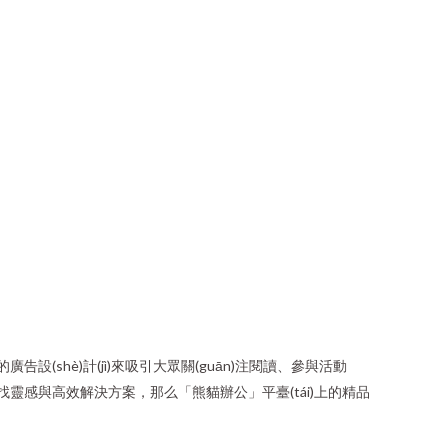
告設(shè)計(jì)來吸引大眾關(guān)注閱讀、參與活動
尋找靈感與高效解決方案，那么「熊貓辦公」平臺(tái)上的精品