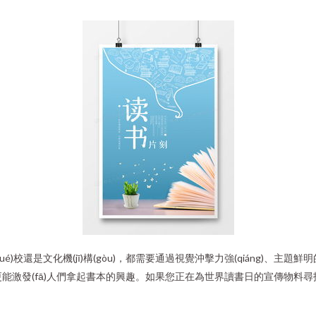
是文化機(jī)構(gòu)，都需要通過視覺沖擊力強(qiáng)、主題鮮明的廣
遞信息，更能激發(fā)人們拿起書本的興趣。如果您正在為世界讀書日的宣傳物料
。