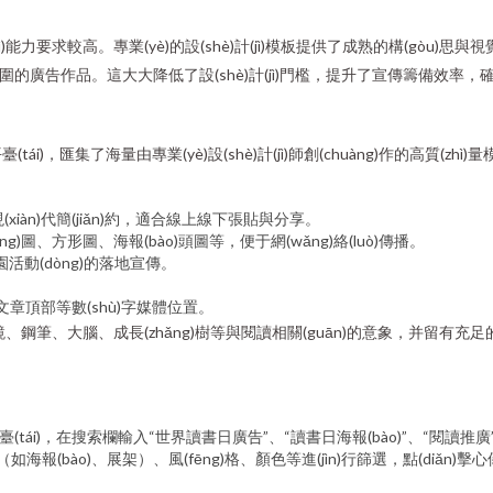
hè)計(jì)能力要求較高。專業(yè)的設(shè)計(jì)模板提供了成熟的構(gò
)日氛圍的廣告作品。這大大降低了設(shè)計(jì)門檻，提升了宣傳籌備效率，確
素材平臺(tái)，匯集了海量由專業(yè)設(shè)計(jì)師創(chuàng)作的高
xiàn)代簡(jiǎn)約，適合線上線下張貼與分享。
ǎng)圖、方形圖、海報(bào)頭圖等，便于網(wǎng)絡(luò)傳播。
活動(dòng)的落地宣傳。
)文章頂部等數(shù)字媒體位置。
鏡、鋼筆、大腦、成長(zhǎng)樹等與閱讀相關(guān)的意象，并留有充足的
臺(tái)，在搜索欄輸入“世界讀書日廣告”、“讀書日海報(bào)”、“閱讀推廣”
如海報(bào)、展架）、風(fēng)格、顏色等進(jìn)行篩選，點(diǎn)擊心儀的模