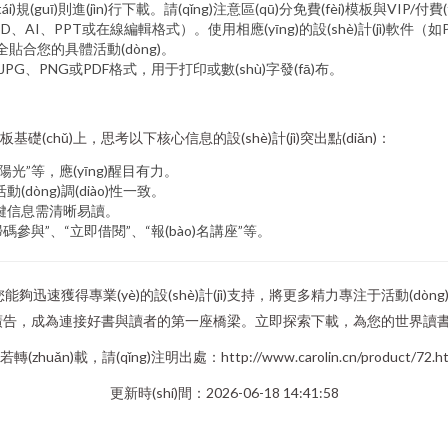
規(guī)則進(jìn)行下載。請(qǐng)注意區(qū)分免費(fèi)模板與VIP/付費
、PPT或在線編輯格式）。使用相應(yīng)的設(shè)計(jì)軟件（如Pho
全貼合您的具體活動(dòng)。
PG、PNG或PDF格式，用于打印或數(shù)字發(fā)布。
chǔ)上，思考以下核心信息的設(shè)計(jì)突出點(diǎn)：
”等，應(yīng)醒目有力。
òng)調(diào)性一致。
ān)鍵信息需清晰易讀。
與”、“立即借閱”、“報(bào)名講座”等。
夠迅速獲得專業(yè)的設(shè)計(jì)支持，將更多精力專注于活動(dòng)
)人心的廣告，成為連接好書與讀者的第一座橋梁。立即探索下載，為您的世界讀
若轉(zhuǎn)載，請(qǐng)注明出處：http://www.carolin.cn/product/72.ht
更新時(shí)間：2026-06-18 14:41:58