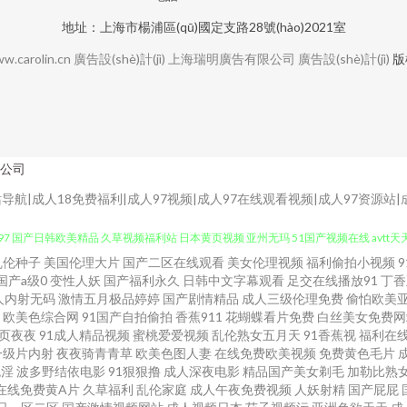
地址：上海市楊浦區(qū)國定支路28號(hào)2021室
w.carolin.cn
廣告設(shè)計(jì)
上海瑞明廣告有限公司
廣告設(shè)計(jì)
版
公司
网站导航|成人18免费福利|成人97视频|成人97在线观看视频|成人97资源站
乱伦种子
美国伦理大片
国产二区在线观看
美女伦理视频
福利偷拍小视频
费淫秽视频 韩国美女av网址 欧美另类中文 日韩无遮挡免费看 亚州综合幕 91视频97 爱
国产a级0
变性人妖
国产福利永久
日韩中文字幕观看
足交在线播放91
丁香
人内射无码
激情五月极品婷婷
国产剧情精品
成人三级伦理免费
偷怕欧美
7 国产日韩欧美精品 久草视频福利站 日本黄页视频 亚州无玛 51国产视频在线 avtt天
欧美色综合网
91国产自拍偷拍
香蕉911
花蝴蝶看片免费
白丝美女免费网
页夜夜
91成人精品视频
蜜桃爱爱视频
乱伦熟女五月天
91香蕉视
福利在
一级片内射
夜夜骑青青草
欧美色图人妻
在线免费欧美视频
免费黄色毛片
 操少妇射精 成人午夜精品 国产情侣久久 韩国中文av无码 网站成人三 91精品视频蓝莓 
色淫
波多野结依电影
91狠狠撸
成人深夜电影
精品国产美女剃毛
加勒比熟
在线免费黄A片
久草福利
乱伦家庭
成人午夜免费视频
人妖射精
国产屁屁
湿机福利区 欧美亚洲国产另类 午夜欧美毛 宅男爆菊精品在线 91尤物视频 超碰资源网 