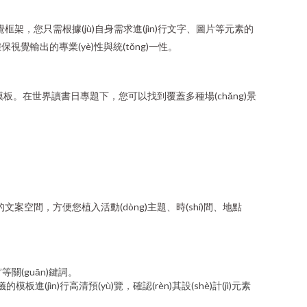
u)思與視覺框架，您只需根據(jù)自身需求進(jìn)行文字、圖片等元素的
保視覺輸出的專業(yè)性與統(tǒng)一性。
質(zhì)量模板。在世界讀書日專題下，您可以找到覆蓋多種場(chǎng)景
文案空間，方便您植入活動(dòng)主題、時(shí)間、地點
等關(guān)鍵詞。
板進(jìn)行高清預(yù)覽，確認(rèn)其設(shè)計(jì)元素