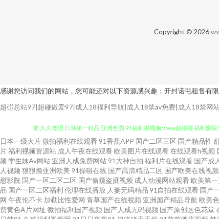
Copyright © 2026
ww
感谢您访问我们的网站，您可能还对以下资源感兴趣：开封诺屯租售有限
超碰总站97|超碰做爱97|成人18福利导航|成人18禁av免费|成人18禁
日本一级大片
微拍福利在线观看
91香蕉APP
国产二区三区
国产精品性
日本男女肏屄视频 97密桃 免费观看肏屄 91原创 变态另类电影av 成人免
片
福利视频资源站
成人午夜在线观看
欧美图片在线观看
在线观看h视频
频
学生妹Av网站
亚洲人成免费网站
91大神自拍
福利片在线观看
国产成
航 久久老湿 日韩第一精品 亚洲色图 91福利射视频 www超碰碰 福利影院9
人视频
狠狠撸亚洲欧美
91操碰在线
国产高清精品二区
国产欧美在线视频
慰影院
国产一区二区二区
国产偷窥盗摄视频
成人动漫网站观看
欧美第一
品
国产一区二区福利
伦理在线播放
人妻无码精品
91自拍在线观看
国产
影音先锋色网 91人妻人人干 国产成人超碰97 日韩熟妇 伊人影院国产91
网
午夜伦不卡
加勒比性爱网
青草国产在线视频
亚洲国产精品导航
欧美
费黄色A片网址
微拍福利国产视频
国产人成无码视频
国产原创区色花堂
地址91 91在线精品尤物 操逼资源网 成人黃色一級片 国产成人传媒熟 老